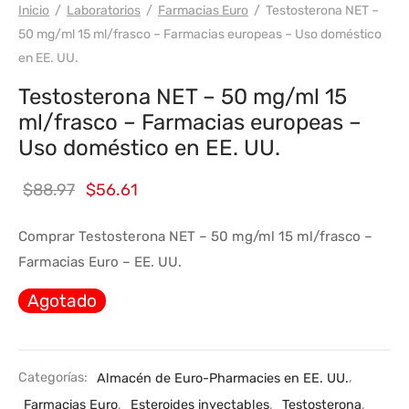
Inicio
/
Laboratorios
/
Farmacias Euro
/
Testosterona NET –
50 mg/ml 15 ml/frasco – Farmacias europeas – Uso doméstico
en EE. UU.
Testosterona NET – 50 mg/ml 15
ml/frasco – Farmacias europeas –
Uso doméstico en EE. UU.
El
El
$
88.97
$
56.61
precio
precio
Comprar Testosterona NET – 50 mg/ml 15 ml/frasco –
original
actual
Farmacias Euro – EE. UU.
era:
es:
Agotado
$88.97.
$56.61.
Categorías:
Almacén de Euro-Pharmacies en EE. UU.
,
Farmacias Euro
,
Esteroides inyectables
,
Testosterona
,