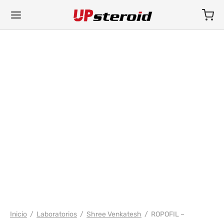
FARMACIA/SHREE/POWERBOLIC
Inicio
/
Laboratorios
/
Shree Venkatesh
/
ROPOFIL –