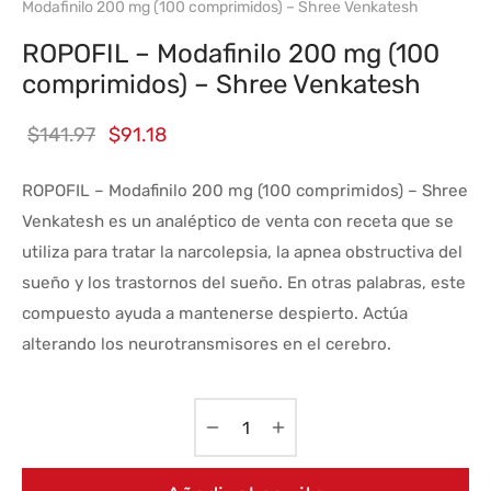
Modafinilo 200 mg (100 comprimidos) – Shree Venkatesh
ROPOFIL – Modafinilo 200 mg (100
comprimidos) – Shree Venkatesh
El
El
$
141.97
$
91.18
precio
precio
ROPOFIL – Modafinilo 200 mg (100 comprimidos) – Shree
original
actual
Venkatesh es un analéptico de venta con receta que se
era:
es:
utiliza para tratar la narcolepsia, la apnea obstructiva del
$141.97.
$91.18.
sueño y los trastornos del sueño. En otras palabras, este
compuesto ayuda a mantenerse despierto. Actúa
alterando los neurotransmisores en el cerebro.