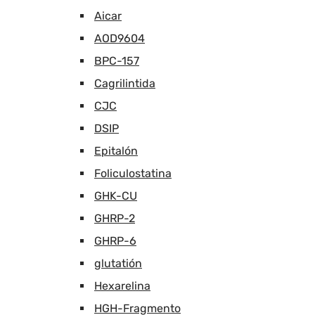
Aicar
AOD9604
BPC-157
Cagrilintida
CJC
DSIP
Epitalón
Foliculostatina
GHK-CU
GHRP-2
GHRP-6
glutatión
Hexarelina
HGH-Fragmento