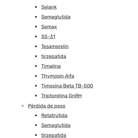
Selank
Semaglutida
Semax
SS-31
Tesamorelin
tirzepatida
Timalina
Thymosin Alfa
Timosina Beta TB-500
Triptorelina GnRH
Pérdida de peso
Retatrutida
Semaglutida
tirzepatida