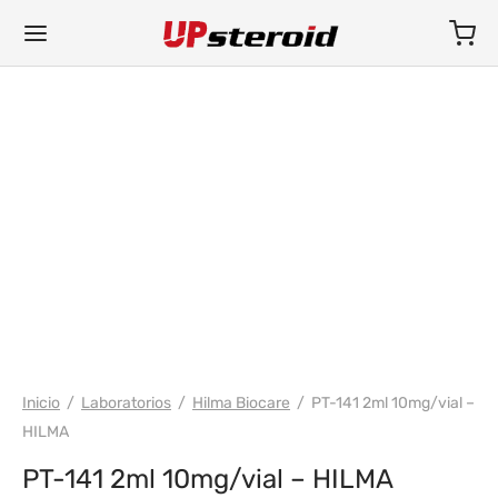
WH HILMA / SOMATROP
Inicio
/
Laboratorios
/
Hilma Biocare
/
PT-141 2ml 10mg/vial –
HILMA
PT-141 2ml 10mg/vial – HILMA