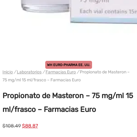
WH EURO-PHARMA EE. UU.
Inicio
/
Laboratorios
/
Farmacias Euro
/
Propionato de Masteron –
75 mg/ml 15 ml/frasco – Farmacias Euro
Propionato de Masteron – 75 mg/ml 15
ml/frasco – Farmacias Euro
El
El
$
108.49
$
88.87
precio
precio