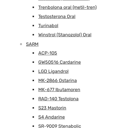
Trenbolona oral (metil-tren)
Testosterona Oral
Turinabol
Winstrol (Stanozolol) Oral
SARM
ACP-105
GW50516 Cardarine
LGD Ligandrol
MK-2866 Ostarina
MK-677 Ibutamoren
RAD-140 Testolona
S23 Mastorin
S4 Andarine
SR-9009 Stenabolic