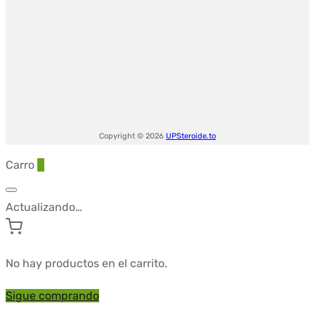
$108.49.
$88.87.
Copyright © 2026
UPSteroide.to
Carro
0
Actualizando…
No hay productos en el carrito.
Sigue comprando