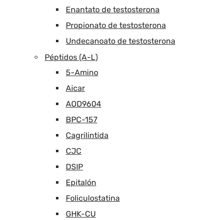
Enantato de testosterona
Propionato de testosterona
Undecanoato de testosterona
Péptidos (A-L)
5-Amino
Aicar
AOD9604
BPC-157
Cagrilintida
CJC
DSIP
Epitalón
Foliculostatina
GHK-CU