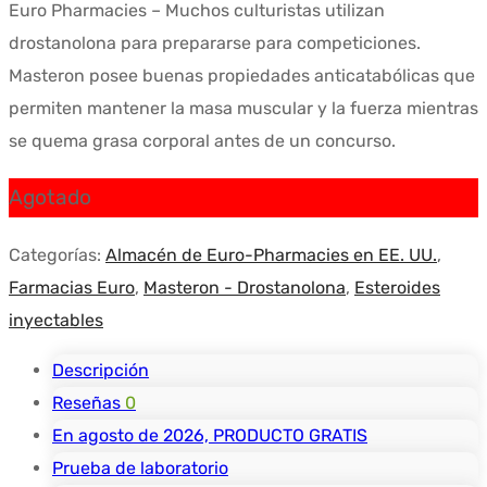
Euro Pharmacies – Muchos culturistas utilizan
original
actual
drostanolona para prepararse para competiciones.
era:
es:
Masteron posee buenas propiedades anticatabólicas que
$108.49.
$88.87.
permiten mantener la masa muscular y la fuerza mientras
se quema grasa corporal antes de un concurso.
Agotado
Categorías:
Almacén de Euro-Pharmacies en EE. UU.
,
Farmacias Euro
,
Masteron - Drostanolona
,
Esteroides
inyectables
Descripción
Reseñas
0
En agosto de 2026, PRODUCTO GRATIS
Prueba de laboratorio