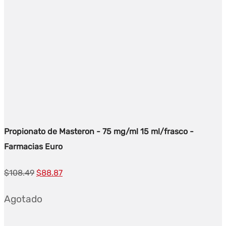
Propionato de Masteron - 75 mg/ml 15 ml/frasco -
Farmacias Euro
El
El
$
108.49
$
88.87
precio
precio
Agotado
original
actual
era:
es: