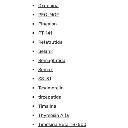
Oxitocina
PEG-MGF
Pinealón
PT-141
Retatrutida
Selank
Semaglutida
Semax
SS-31
Tesamorelin
tirzepatida
Timalina
Thymosin Alfa
Timosina Beta TB-500