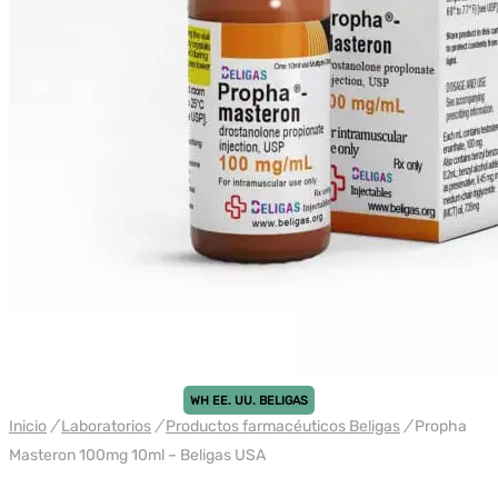
WH EE. UU. BELIGAS
Inicio
/
Laboratorios
/
Productos farmacéuticos Beligas
/
Propha
Masteron 100mg 10ml – Beligas USA