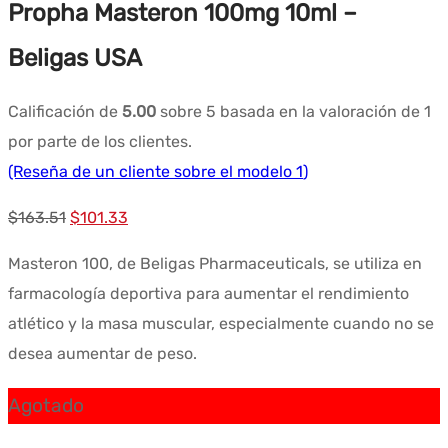
Propha Masteron 100mg 10ml –
Beligas USA
Calificación de
5.00
sobre 5 basada en la valoración de
1
por parte de los clientes.
(Reseña de un cliente sobre el modelo
1
)
El
El
$
163.51
$
101.33
precio
precio
Masteron 100, de Beligas Pharmaceuticals, se utiliza en
original
actual
farmacología deportiva para aumentar el rendimiento
era:
es:
atlético y la masa muscular, especialmente cuando no se
$163.51.
$101.33.
desea aumentar de peso.
Agotado