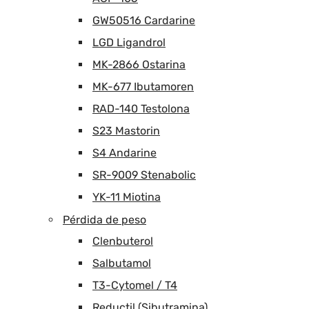
GW50516 Cardarine
LGD Ligandrol
MK-2866 Ostarina
MK-677 Ibutamoren
RAD-140 Testolona
S23 Mastorin
S4 Andarine
SR-9009 Stenabolic
YK-11 Miotina
Pérdida de peso
Clenbuterol
Salbutamol
T3-Cytomel / T4
Reductil (Sibutramina)