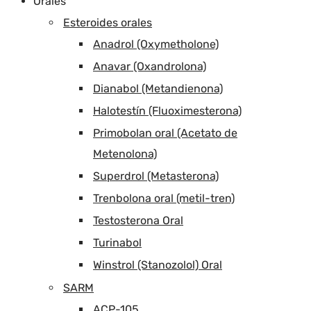
Orales
Esteroides orales
Anadrol (Oxymetholone)
Anavar (Oxandrolona)
Dianabol (Metandienona)
Halotestín (Fluoximesterona)
Primobolan oral (Acetato de
Metenolona)
Superdrol (Metasterona)
Trenbolona oral (metil-tren)
Testosterona Oral
Turinabol
Winstrol (Stanozolol) Oral
SARM
ACP-105