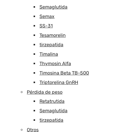
Semaglutida
Semax
SS-31
Tesamorelin
tirzepatida
Timalina
Thymosin Alfa
Timosina Beta TB-500
Triptorelina GnRH
Pérdida de peso
Retatrutida
Semaglutida
tirzepatida
Otros