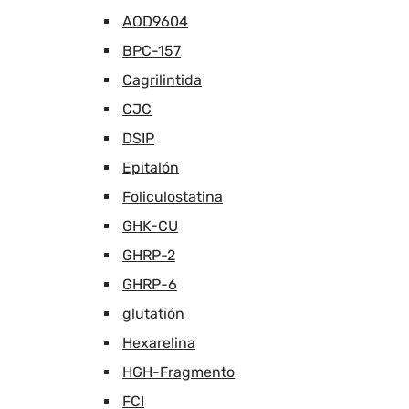
AOD9604
BPC-157
Cagrilintida
CJC
DSIP
Epitalón
Foliculostatina
GHK-CU
GHRP-2
GHRP-6
glutatión
Hexarelina
HGH-Fragmento
FCI