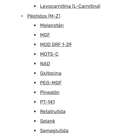
Levocarnitina (L-Carnitina)
Péptidos (M-Z)
Melanotán
MGF
MOD GRF 1-29
MOTS-C
NAD
Oxitocina
PEG-MGF
Pinealón
PT-141
Retatrutida
Selank
Semaglutida