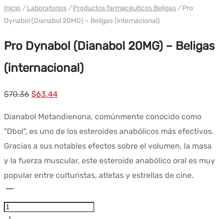
Inicio
/
Laboratorios
/
Productos farmacéuticos Beligas
/
Pro
Dynabol (Dianabol 20MG) – Beligas (internacional)
Pro Dynabol (Dianabol 20MG) – Beligas
(internacional)
El
El
$
70.36
$
63.44
precio
precio
Dianabol Metandienona, comúnmente conocido como
original
actual
"Dbol", es uno de los esteroides anabólicos más efectivos.
era:
es:
Gracias a sus notables efectos sobre el volumen, la masa
$70.36.
$63.44.
y la fuerza muscular, este esteroide anabólico oral es muy
popular entre culturistas, atletas y estrellas de cine.
Cantidad
Pro
Dynabol