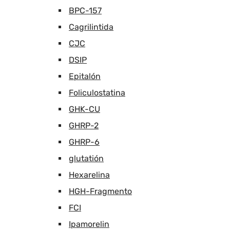
BPC-157
Cagrilintida
CJC
DSIP
Epitalón
Foliculostatina
GHK-CU
GHRP-2
GHRP-6
glutatión
Hexarelina
HGH-Fragmento
FCI
Ipamorelin