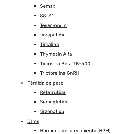
Semax
SS-31
Tesamorelin
tirzepatida
Timalina
Thymosin Alfa
Timosina Beta TB-500
Triptorelina GnRH
Pérdida de peso
Retatrutida
Semaglutida
tirzepatida
Otros
Hormona del crecimiento (HGH)