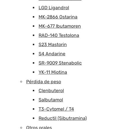
LGD Ligandrol
MK-2866 Ostarina
MK-677 Ibutamoren
RAD-140 Testolona
S23 Mastorin
S4 Andarine
SR-9009 Stenabolic
YK-11 Miotina
Pérdida de peso
Clenbuterol
Salbutamol
T3-Cytomel / T4
Reductil (Sibutramina)
Otros orales