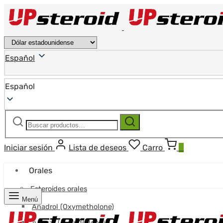
Español
Español
Buscar:
Buscar
Iniciar sesión
Lista de deseos
Carro
0
Orales
Esteroides orales
Menú
Anadrol (Oxymetholone)
Anavar (Oxandrolona)