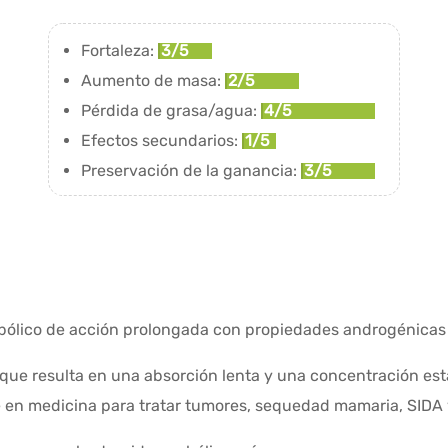
Fortaleza:
3/5
Aumento de masa:
2/5
Pérdida de grasa/agua:
4/5
Efectos secundarios:
1/5
Preservación de la ganancia:
3/5
abólico de acción prolongada con propiedades androgénica
o que resulta en una absorción lenta y una concentración es
 en medicina para tratar tumores, sequedad mamaria, SIDA y