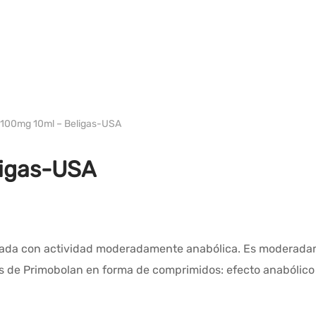
WH EE. UU. BELIGAS
 100mg 10ml – Beligas-USA
ligas-USA
ardada con actividad moderadamente anabólica. Es moderada
 los de Primobolan en forma de comprimidos: efecto anaból