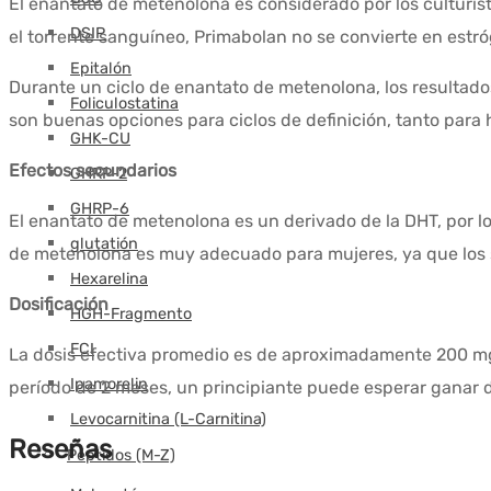
El enantato de metenolona es considerado por los culturis
DSIP
el torrente sanguíneo, Primabolan no se convierte en estr
Epitalón
Durante un ciclo de enantato de metenolona, los resultados 
Foliculostatina
son buenas opciones para ciclos de definición, tanto para
GHK-CU
Efectos secundarios
GHRP-2
GHRP-6
El enantato de metenolona es un derivado de la DHT, por l
glutatión
de metenolona es muy adecuado para mujeres, ya que los s
Hexarelina
Dosificación
HGH-Fragmento
FCI
La dosis efectiva promedio es de aproximadamente 200 
Ipamorelin
período de 2 meses, un principiante puede esperar ganar 
Levocarnitina (L-Carnitina)
Reseñas
Péptidos (M-Z)