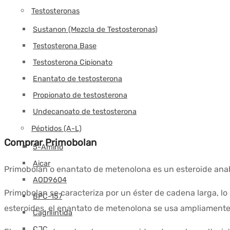
Testosteronas
Sustanon (Mezcla de Testosteronas)
Testosterona Base
Testosterona Cipionato
Enantato de testosterona
Propionato de testosterona
Undecanoato de testosterona
Péptidos (A-L)
Comprar Primobolan
5-Amino
Aicar
Primobolan o enantato de metenolona es un esteroide an
AOD9604
Primobolan se caracteriza por un éster de cadena larga, l
BPC-157
esteroides, el enantato de metenolona se usa ampliamente
Cagrilintida
CJC