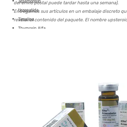
Tesamorelin
del envío postal puede tardar hasta una semana).
tirzepatida
Entregamos sus artículos en un embalaje discreto que
Timalina
revelar el contenido del paquete. El nombre upsteroi
Thymosin Alfa
Timosina Beta TB-500
Triptorelina GnRH
Pérdida de peso
Retatrutida
Semaglutida
tirzepatida
Otros
Hormona del crecimiento (HGH)
Agua bacteriostática
Jeringas inyección intramuscular