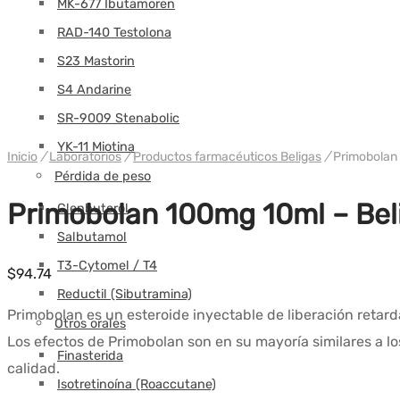
MK-677 Ibutamoren
RAD-140 Testolona
S23 Mastorin
S4 Andarine
SR-9009 Stenabolic
YK-11 Miotina
Inicio
/
Laboratorios
/
Productos farmacéuticos Beligas
/
Primobolan
Pérdida de peso
Primobolan 100mg 10ml – Be
Clenbuterol
Salbutamol
T3-Cytomel / T4
$
94.74
Reductil (Sibutramina)
Primobolan es un esteroide inyectable de liberación ret
Otros orales
Los efectos de Primobolan son en su mayoría similares a
Finasterida
calidad.
Isotretinoína (Roaccutane)