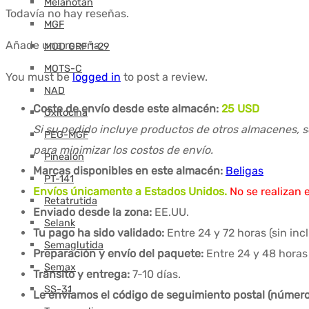
Melanotán
Todavía no hay reseñas.
MGF
Añade una reseña
MOD GRF 1-29
MOTS-C
You must be
logged in
to post a review.
NAD
Coste de envío desde este almacén:
25 USD
Oxitocina
Si su pedido incluye productos de otros almacenes, s
PEG-MGF
para minimizar los costos de envío.
Pinealón
Marcas disponibles en este almacén:
Beligas
PT-141
Envíos únicamente a Estados Unidos.
No se realizan 
Retatrutida
Enviado desde la zona:
EE.UU.
Selank
Tu pago ha sido validado:
Entre 24 y 72 horas (sin in
Semaglutida
Preparación y envío del paquete:
Entre 24 y 48 horas 
Semax
Tránsito y entrega:
7-10 días.
SS-31
Le enviamos el código de seguimiento postal (número