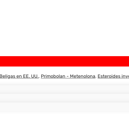
eligas en EE. UU.
,
Primobolan - Metenolona
,
Esteroides iny