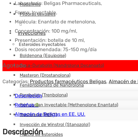
Laboratorio: Beligas Pharmaceuticals,
Modafinilo
Forma: Inyectable,
Píldoras sexuales
Molécula: Enantato de metenolona,
Concentración: 100 mg/ml,
Inyecciones
Presentación: botella de 10 ml,
Esteroides inyectables
Dosis recomendada: 75-150 mg/día
Boldenona (Equipoise)
Agotado
Deca-Durabolin (Nandrolona Decanoato)
Masteron (Drostanolona)
Categorías:
Productos farmacéuticos Beligas
,
Almacén de B
Fenilpropionato de Nandrolona
Parabolan (Trenbolona)
Descripción
Reseñas
0
Primobolan Inyectable (Methenolone Enantato)
Almacén de Beligas en EE. UU.
Trestolona (MENT)
Inyección de Winstrol (Stanozolol)
Descripción
Mezcla de esteroides