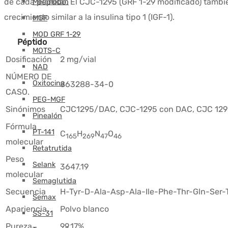
de cada péptido. El CJC-1295 (GRF 1-29 modificado) tambié
Melanotán
crecimiento similar a la insulina tipo 1 (IGF-1).
MGF
MOD GRF 1-29
Péptido
MOTS-C
Dosificación
2 mg/vial
NAD
NÚMERO DE
Oxitocina
863288-34-0
CASO.
PEG-MGF
Sinónimos
CJC1295/DAC, CJC-1295 con DAC, CJC 12
Pinealón
Fórmula
PT-141
C
H
N
O
165
269
47
46
molecular
Retatrutida
Peso
Selank
3647.19
molecular
Semaglutida
Secuencia
H-Tyr-D-Ala-Asp-Ala-Ile-Phe-Thr-Gln-Ser-
Semax
Apariencia
Polvo blanco
SS-31
Pureza
99.17%