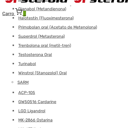
Dianabol (Metandienona)
Carro
0
Halotestín (Fluoximesterona)
Primobolan oral (Acetato de Metenolona)
Superdrol (Metasterona)
Trenbolona oral (metil-tren)
Testosterona Oral
Turinabol
Winstrol (Stanozolol) Oral
SARM
ACP-105
GW50516 Cardarine
LGD Ligandrol
MK-2866 Ostarina