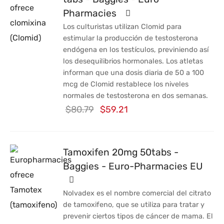
$90.03.
$71.27.
Pharmacies
Los culturistas utilizan Clomid para
estimular la producción de testosterona
endógena en los testículos, previniendo así
los desequilibrios hormonales. Los atletas
informan que una dosis diaria de 50 a 100
mcg de Clomid restablece los niveles
normales de testosterona en dos semanas.
El
El
$
80.79
$
59.21
precio
precio
original
actual
Tamoxifen 20mg 50tabs -
era:
es:
Baggies - Euro-Pharmacies EU
$80.79.
$59.21.
Nolvadex es el nombre comercial del citrato
de tamoxifeno, que se utiliza para tratar y
prevenir ciertos tipos de cáncer de mama. El