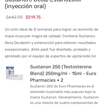
(inyección oral)
El precio
El
$
642.90
$
519.75
original
precio
Un ciclo ideal de 8 semanas para lograr un aumento de
era:
actual
masa muscular magra de calidad. Contiene Sustanon,
$642.90.
es:
Deca Durabolin y estanozolol para obtener resultados
$519.75.
excepcionales. ¡Este pack fue diseñado, probado y
aprobado por el equipo de expertos de upsteroide.to!
Sustanon 250 (Testosterone
Blend) 250mg/ml - 15ml - Euro
Pharmacies × 2
Sustanon 250 de Euro Pharmacies es el
esteroide inyectable más popular bajo la
marca Sustanon. Generalmente, Sustanon
es una mezcla de cuatro componentes de