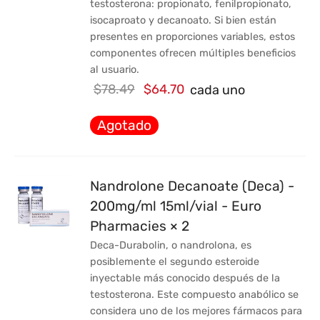
testosterona: propionato, fenilpropionato,
isocaproato y decanoato. Si bien están
presentes en proporciones variables, estos
componentes ofrecen múltiples beneficios
al usuario.
El
El
$
78.49
$
64.70
cada uno
precio
precio
Agotado
original
actual
era:
es:
$78.49.
$64.70.
Nandrolone Decanoate (Deca) -
200mg/ml 15ml/vial - Euro
Pharmacies × 2
Deca-Durabolin, o nandrolona, es
posiblemente el segundo esteroide
inyectable más conocido después de la
testosterona. Este compuesto anabólico se
considera uno de los mejores fármacos para