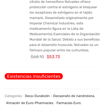
citrato de tamoxifeno Nolvadex ofrece
protección contra el estrógeno al bloquear
los receptores de estrógeno en el tejido
mamario. Desarrollado originalmente por
Imperial Chemical Industries, este
medicamento figura en la Lista de
Medicamentos Esenciales de la Organización
Mundial de la Salud. Debido a sus beneficios
para el desarrollo muscular, Nolvadex es un
fármaco popular entre los culturistas.
El
El
$
68.10
$
53.73
precio
precio
original
actual
Existencias insuficientes
era:
es:
$68.10.
$53.73.
Categorías:
Deca-Durabolin - Decaonato de nandrolona
,
Almacén de Euro-Pharmacies
,
Farmacias Euro
,