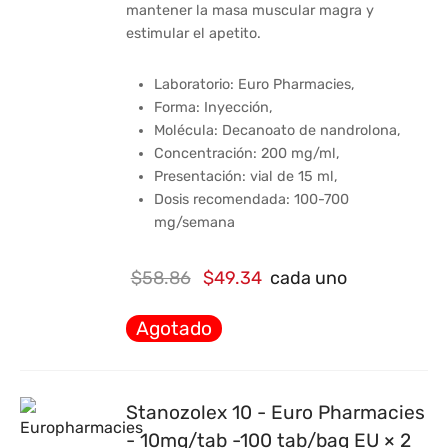
mantener la masa muscular magra y
estimular el apetito.
Laboratorio: Euro Pharmacies,
Forma: Inyección,
Molécula: Decanoato de nandrolona,
Concentración: 200 mg/ml,
Presentación: vial de 15 ml,
Dosis recomendada: 100-700
mg/semana
El
El
$
58.86
$
49.34
cada uno
precio
precio
Agotado
original
actual
era:
es:
$58.86.
$49.34.
Stanozolex 10 - Euro Pharmacies
- 10mg/tab -100 tab/bag EU × 2