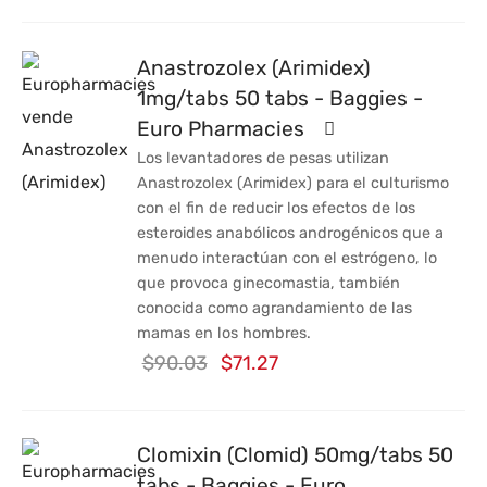
precio
precio
original
actual
Anastrozolex (Arimidex)
era:
es:
1mg/tabs 50 tabs - Baggies -
$64.64.
$53.73.
Euro Pharmacies
Los levantadores de pesas utilizan
Anastrozolex (Arimidex) para el culturismo
con el fin de reducir los efectos de los
esteroides anabólicos androgénicos que a
menudo interactúan con el estrógeno, lo
que provoca ginecomastia, también
conocida como agrandamiento de las
mamas en los hombres.
El
El
$
90.03
$
71.27
precio
precio
original
actual
Clomixin (Clomid) 50mg/tabs 50
era:
es:
tabs - Baggies - Euro