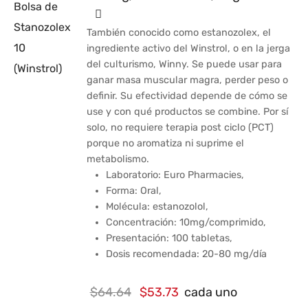
También conocido como estanozolex, el
ingrediente activo del Winstrol, o en la jerga
del culturismo, Winny. Se puede usar para
ganar masa muscular magra, perder peso o
definir. Su efectividad depende de cómo se
use y con qué productos se combine. Por sí
solo, no requiere terapia post ciclo (PCT)
porque no aromatiza ni suprime el
metabolismo.
Laboratorio: Euro Pharmacies,
Forma: Oral,
Molécula: estanozolol,
Concentración: 10mg/comprimido,
Presentación: 100 tabletas,
Dosis recomendada: 20-80 mg/día
El
El
$
64.64
$
53.73
cada uno