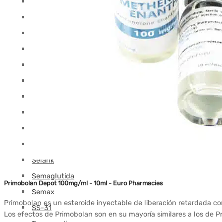
Melanotán
MGF
MOD GRF 1-29
MOTS-C
NAD
Oxitocina
PEG-MGF
Pinealón
PT-141
Retatrutida
Selank
Semaglutida
Primobolan Depot 100mg/ml - 10ml - Euro Pharmacies
Semax
Primobolan es un esteroide inyectable de liberación retardada
SS-31
Los efectos de Primobolan son en su mayoría similares a los d