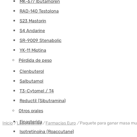
MK-677 Ibutamoren
RAD-140 Testolona
S23 Mastorin
S4 Andarine
SR-9009 Stenabolic
YK-11 Miotina
Pérdida de peso
Clenbuterol
Salbutamol
T3-Cytomel / T4
Reductil (Sibutramina)
PAQUETE
Otros orales
Finasterida
Inicio
/
Laboratorios
/
Farmacias Euro
/
Paquete para ganar masa mus
Isotretinoína (Roaccutane)