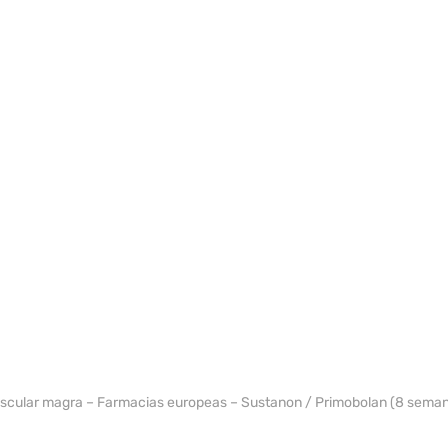
WH EURO-PHARMA
cular magra – Farmacias europeas – Sustanon / Primobolan (8 sema