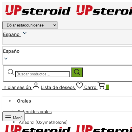
Español
Español
Buscar:
Buscar
Iniciar sesión
Lista de deseos
Carro
0
Orales
Esteroides orales
Menú
Anadrol (Oxymetholone)
Anavar (Oxandrolona)