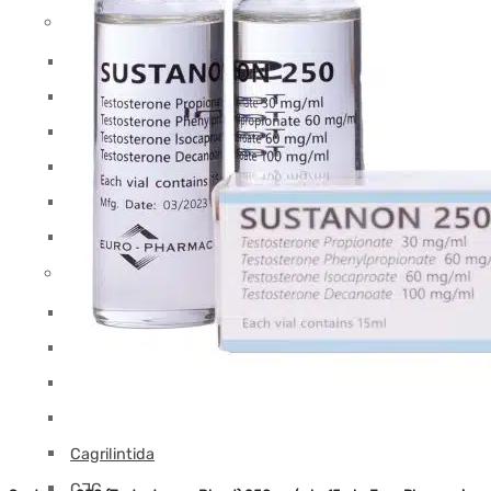
Testosteronas
Sustanon (Mezcla de Testosteronas)
Testosterona Base
Testosterona Cipionato
Enantato de testosterona
Propionato de testosterona
Undecanoato de testosterona
Péptidos (A-L)
5-Amino
Aicar
AOD9604
BPC-157
Cagrilintida
CJC