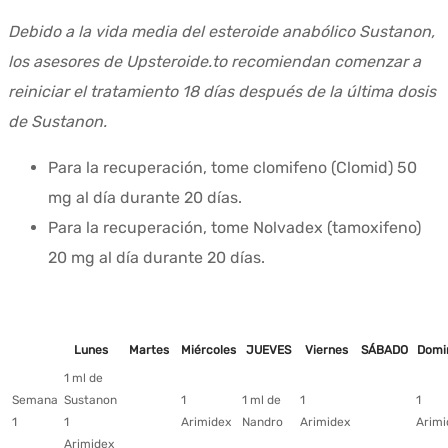
Debido a la vida media del esteroide anabólico Sustanon,
los asesores de Upsteroide.to recomiendan comenzar a
reiniciar el tratamiento 18 días después de la última dosis
de Sustanon.
Para la recuperación, tome clomifeno (Clomid) 50
mg al día durante 20 días.
Para la recuperación, tome Nolvadex (tamoxifeno)
20 mg al día durante 20 días.
Lunes
Martes
Miércoles
JUEVES
Viernes
SÁBADO
Domi
1 ml de
Semana
Sustanon
1
1 ml de
1
1
1
1
Arimidex
Nandro
Arimidex
Arimi
Arimidex