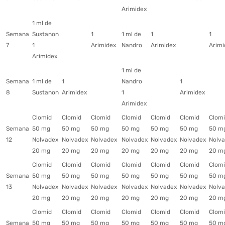
Arimidex
1 ml de
Semana
Sustanon
1
1 ml de
1
1
7
1
Arimidex
Nandro
Arimidex
Arimi
Arimidex
1 ml de
Semana
1 ml de
1
Nandro
1
8
Sustanon
Arimidex
1
Arimidex
Arimidex
Clomid
Clomid
Clomid
Clomid
Clomid
Clomid
Clom
Semana
50 mg
50 mg
50 mg
50 mg
50 mg
50 mg
50 m
12
Nolvadex
Nolvadex
Nolvadex
Nolvadex
Nolvadex
Nolvadex
Nolv
20 mg
20 mg
20 mg
20 mg
20 mg
20 mg
20 m
Clomid
Clomid
Clomid
Clomid
Clomid
Clomid
Clom
Semana
50 mg
50 mg
50 mg
50 mg
50 mg
50 mg
50 m
13
Nolvadex
Nolvadex
Nolvadex
Nolvadex
Nolvadex
Nolvadex
Nolv
20 mg
20 mg
20 mg
20 mg
20 mg
20 mg
20 m
Clomid
Clomid
Clomid
Clomid
Clomid
Clomid
Clom
Semana
50 mg
50 mg
50 mg
50 mg
50 mg
50 mg
50 m