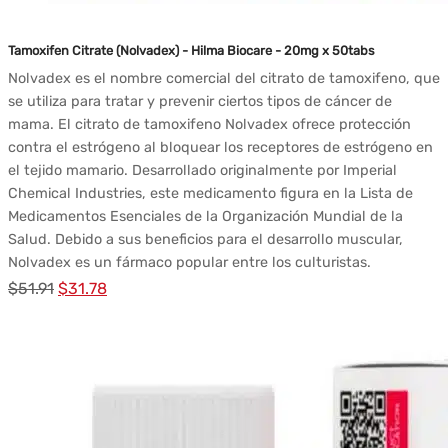
Tamoxifen Citrate (Nolvadex) - Hilma Biocare - 20mg x 50tabs
Nolvadex es el nombre comercial del citrato de tamoxifeno, que
se utiliza para tratar y prevenir ciertos tipos de cáncer de
mama. El citrato de tamoxifeno Nolvadex ofrece protección
contra el estrógeno al bloquear los receptores de estrógeno en
el tejido mamario. Desarrollado originalmente por Imperial
Chemical Industries, este medicamento figura en la Lista de
Medicamentos Esenciales de la Organización Mundial de la
Salud. Debido a sus beneficios para el desarrollo muscular,
Nolvadex es un fármaco popular entre los culturistas.
El
El
$
51.91
$
31.78
precio
precio
original
actual
era:
es:
$51.91.
$31.78.