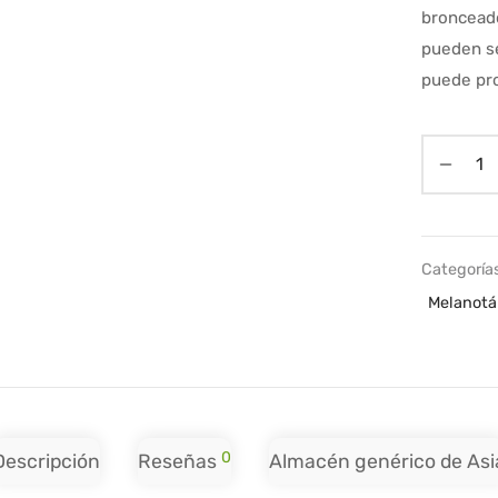
bronceado
pueden se
puede pr
Categoría
O ASIA
Melanot
0
Descripción
Reseñas
Almacén genérico de Asi