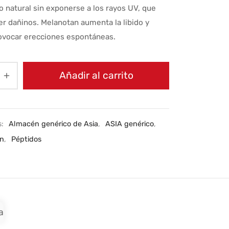
 natural sin exponerse a los rayos UV, que
r dañinos. Melanotan aumenta la libido y
ovocar erecciones espontáneas.
Añadir al carrito
s:
Almacén genérico de Asia
,
ASIA genérico
,
án
,
Péptidos
a