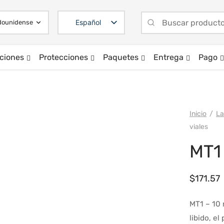
Español
ciones
Protecciones
Paquetes
Entrega
Pago
Inicio
/
La
viales
MT1 
$
171.57
MT1 – 10 
libido, e