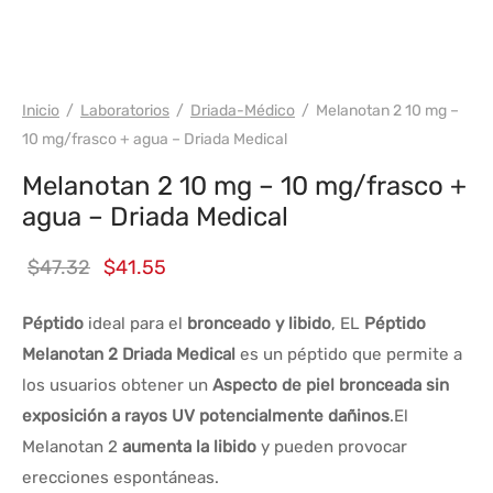
WH DRIADA
Inicio
/
Laboratorios
/
Driada-Médico
/
Melanotan 2 10 mg –
10 mg/frasco + agua – Driada Medical
Melanotan 2 10 mg – 10 mg/frasco +
agua – Driada Medical
El
El
$
47.32
$
41.55
precio
precio
Péptido
ideal para el
bronceado y libido
, EL
Péptido
original
actual
Melanotan 2 Driada Medical
es un péptido que permite a
era:
es:
los usuarios obtener un
Aspecto de piel bronceada sin
$47.32.
$41.55.
exposición a rayos UV potencialmente dañinos
.El
Melanotan 2
aumenta la libido
y pueden provocar
erecciones espontáneas.