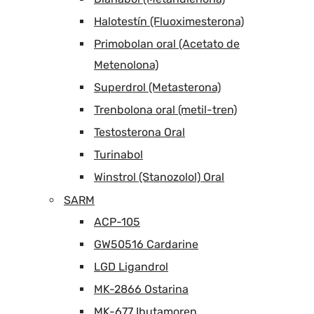
Halotestín (Fluoximesterona)
Primobolan oral (Acetato de
Metenolona)
Superdrol (Metasterona)
Trenbolona oral (metil-tren)
Testosterona Oral
Turinabol
Winstrol (Stanozolol) Oral
SARM
ACP-105
GW50516 Cardarine
LGD Ligandrol
MK-2866 Ostarina
MK-677 Ibutamoren