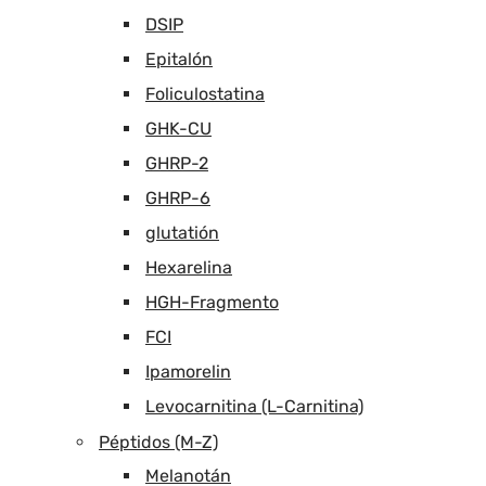
DSIP
Epitalón
Foliculostatina
GHK-CU
GHRP-2
GHRP-6
glutatión
Hexarelina
HGH-Fragmento
FCI
Ipamorelin
Levocarnitina (L-Carnitina)
Péptidos (M-Z)
Melanotán