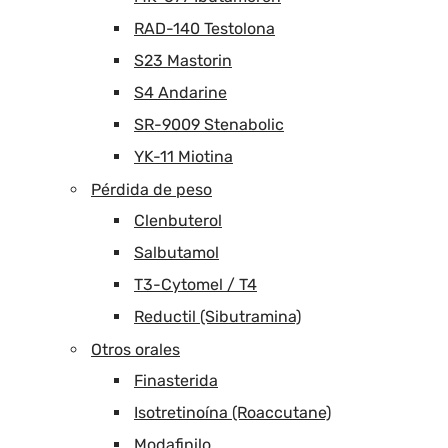
RAD-140 Testolona
S23 Mastorin
S4 Andarine
SR-9009 Stenabolic
YK-11 Miotina
Pérdida de peso
Clenbuterol
Salbutamol
T3-Cytomel / T4
Reductil (Sibutramina)
Otros orales
Finasterida
Isotretinoína (Roaccutane)
Modafinilo