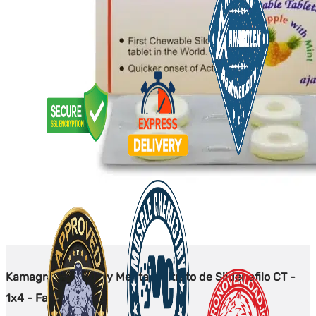
Kamagra 100-Piña y Menta - Citrato de Sildenafilo CT -
1x4 - Farmacia-UE