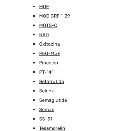
MGF
MOD GRF 1-29
MOTS-C
NAD
Oxitocina
PEG-MGF
Pinealón
PT-141
Retatrutida
Selank
Semaglutida
Semax
SS-31
Tesamorelin