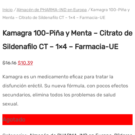
WH PHARMA-IND UE
Inicio
/
Almacén de PHARMA-IND en Europa
/
Kamagra 100-Piña y
Menta – Citrato de Sildenafilo CT – 1×4 – Farmacia-UE
Kamagra 100-Piña y Menta – Citrato de
Sildenafilo CT – 1×4 – Farmacia-UE
El
El
$
16.16
$
10.39
precio
precio
Kamagra es un medicamento eficaz para tratar la
original
actual
disfunción eréctil. Su nueva fórmula, con pocos efectos
era:
es:
secundarios, elimina todos los problemas de salud
$16.16.
$10.39.
sexual.
Agotado