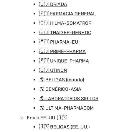
🇪🇺 DRIADA
🇪🇺 FARMACIA GENERAL
🇪🇺 HILMA-SOMATROP
🇪🇺 THAIGER-GENETIC
🇪🇺 PHARMA-EU
🇪🇺 PRIME-PHARMA
🇪🇺 UNIQUE-PHARMA
🇪🇺 UTINON
🌎 BELIGAS (mundo)
🌎 GENÉRICO-ASIA
🌎 LABORATORIOS SIGILOS
🌎 ULTIMA-PHARMACOM
Envío EE. UU. 🇺🇸
🇺🇸 BELIGAS (EE. UU.)