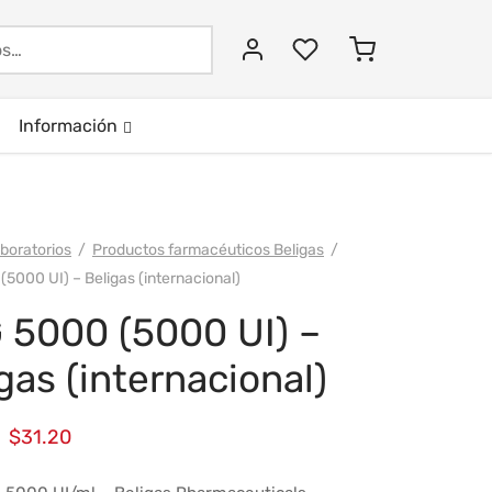
Buscar:
Información
boratorios
/
Productos farmacéuticos Beligas
/
5000 UI) – Beligas (internacional)
 5000 (5000 UI) –
gas (internacional)
El
El
$
31.20
precio
precio