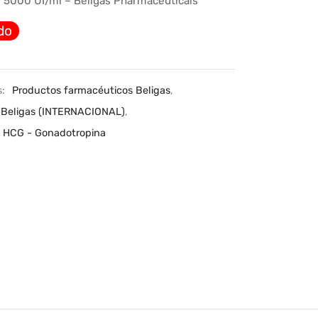
l 5000 UI/ml – Beligas Pharmaceuticals
original
actual
do
era:
es:
$80.88.
$31.20.
s:
Productos farmacéuticos Beligas
,
Beligas (INTERNACIONAL)
,
- HCG - Gonadotropina