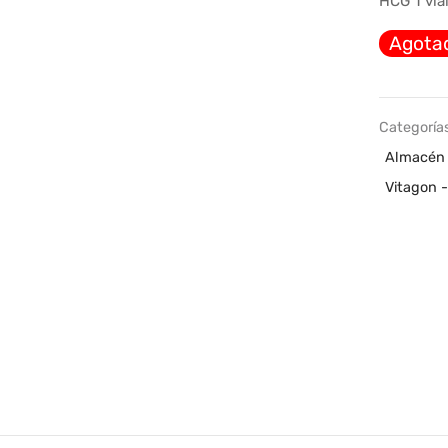
HCG 1 via
Agota
Categoría
Almacén 
Vitagon 
ERNATIONAL