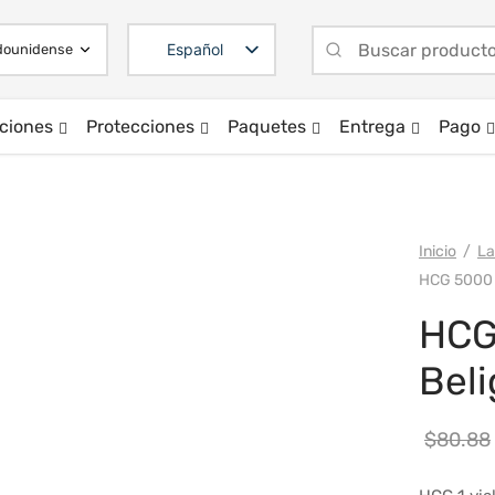
Español
ciones
Protecciones
Paquetes
Entrega
Pago
Inicio
/
La
HCG 5000 (
HCG
Beli
$
80.88