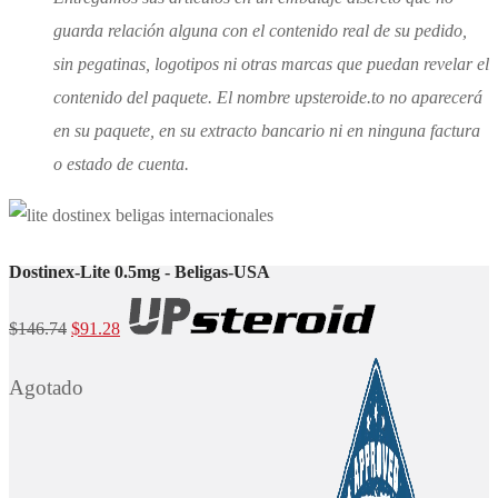
guarda relación alguna con el contenido real de su pedido,
sin pegatinas, logotipos ni otras marcas que puedan revelar el
contenido del paquete. El nombre upsteroide.to no aparecerá
en su paquete, en su extracto bancario ni en ninguna factura
o estado de cuenta.
Dostinex-Lite 0.5mg - Beligas-USA
El
El
$
146.74
$
91.28
precio
precio
Agotado
original
actual
era:
es:
$146.74.
$91.28.