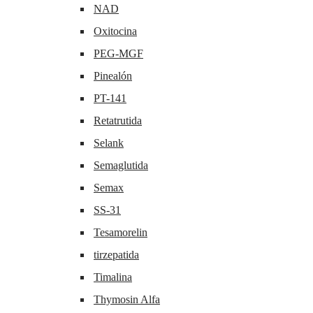
NAD
Oxitocina
PEG-MGF
Pinealón
PT-141
Retatrutida
Selank
Semaglutida
Semax
SS-31
Tesamorelin
tirzepatida
Timalina
Thymosin Alfa