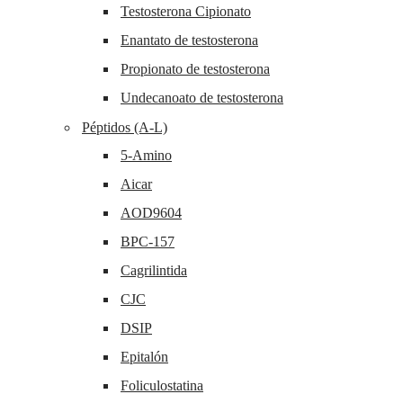
Testosterona Cipionato
Enantato de testosterona
Propionato de testosterona
Undecanoato de testosterona
Péptidos (A-L)
5-Amino
Aicar
AOD9604
BPC-157
Cagrilintida
CJC
DSIP
Epitalón
Foliculostatina