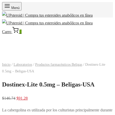
Menú
Carro
0
WH EE. UU. BELIGAS
Inicio
/
Laboratorios
/
Productos farmacéuticos Beligas
/
Dostinex-Lite
0.5mg – Beligas-USA
Dostinex-Lite 0.5mg – Beligas-USA
El
El
$
146.74
$
91.28
precio
precio
La cabergolina es utilizada por los culturistas principalmente durante
original
actual