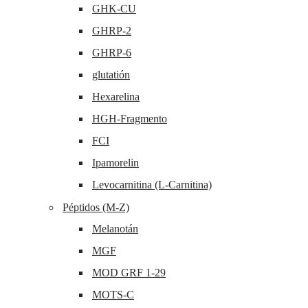
GHK-CU
GHRP-2
GHRP-6
glutatión
Hexarelina
HGH-Fragmento
FCI
Ipamorelin
Levocarnitina (L-Carnitina)
Péptidos (M-Z)
Melanotán
MGF
MOD GRF 1-29
MOTS-C