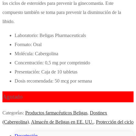
los ciclos de esteroides para prevenir la ginecomastia. Este
era:
es:
compuesto también se toma para prevenir la disminución de la
$146.74.
$91.28.
libido.
Laboratorio: Beligas Pharmaceuticals
Formato: Oral
Molécula: Cabergolina
Concentración: 0,5 mg por comprimido
Presentación: Caja de 10 tabletas
Dosis recomendada: 50 mcg por semana
Agotado
Categorías:
Productos farmacéuticos Beligas
,
Dostinex
(Cabergolina)
,
Almacén de Beligas en EE. UU.
,
Protección del ciclo
Descripción