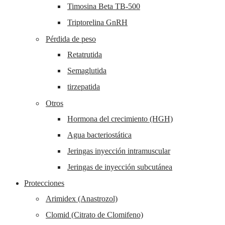
Timosina Beta TB-500
Triptorelina GnRH
Pérdida de peso
Retatrutida
Semaglutida
tirzepatida
Otros
Hormona del crecimiento (HGH)
Agua bacteriostática
Jeringas inyección intramuscular
Jeringas de inyección subcutánea
Protecciones
Arimidex (Anastrozol)
Clomid (Citrato de Clomifeno)