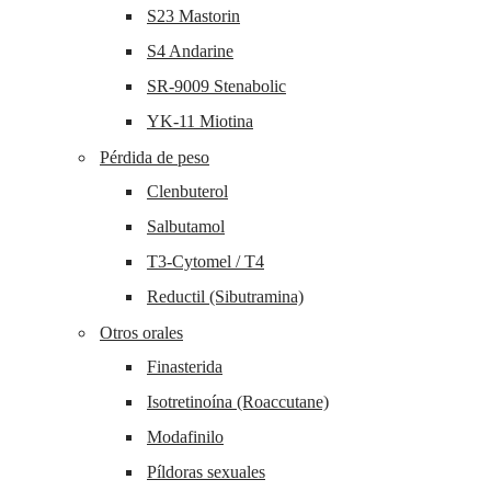
S23 Mastorin
S4 Andarine
SR-9009 Stenabolic
YK-11 Miotina
Pérdida de peso
Clenbuterol
Salbutamol
T3-Cytomel / T4
Reductil (Sibutramina)
Otros orales
Finasterida
Isotretinoína (Roaccutane)
Modafinilo
Píldoras sexuales