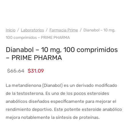
WH PRIME
Inicio
/
Laboratorios
/
Farmacia Prime
/
Dianabol – 10 mg,
100 comprimidos – PRIME PHARMA
Dianabol – 10 mg, 100 comprimidos
– PRIME PHARMA
El
El
$
65.64
$
31.09
precio
precio
La metandienona (Dianabol) es un derivado modificado
original
actual
de la testosterona. Es uno de los pocos esteroides
era:
es:
anabólicos diseñados específicamente para mejorar el
$65.64.
$31.09.
rendimiento deportivo. Este potente esteroide anabólico
mejora notablemente la síntesis de proteínas.