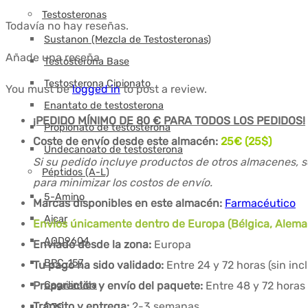
Testosteronas
Todavía no hay reseñas.
Sustanon (Mezcla de Testosteronas)
Añade una reseña
Testosterona Base
Testosterona Cipionato
You must be
logged in
to post a review.
Enantato de testosterona
¡PEDIDO MÍNIMO DE 80 € PARA TODOS LOS PEDIDOS!
Propionato de testosterona
Coste de envío desde este almacén:
25€ (25$)
Undecanoato de testosterona
Si su pedido incluye productos de otros almacenes, s
Péptidos (A-L)
para minimizar los costos de envío.
5-Amino
Marcas disponibles en este almacén:
Farmacéutico
Aicar
Envíos únicamente dentro de Europa (Bélgica, Alemani
AOD9604
Enviado desde la zona:
Europa
BPC-157
Tu pago ha sido validado:
Entre 24 y 72 horas (sin in
Preparación y envío del paquete:
Cagrilintida
Entre 48 y 72 horas 
Tránsito y entrega:
2-3 semanas
CJC