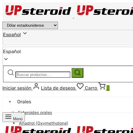
Español
Español
Buscar:
Buscar
Iniciar sesión
Lista de deseos
Carro
0
Orales
Esteroides orales
Menú
Anadrol (Oxymetholone)
Anavar (Oxandrolona)