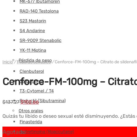
MK-677 Ibutamoren
RAD-140 Testolona
S23 Mastorin
S4 Andarine
SR-9009 Stenabolic
YK-11 Miotina
Pérdida de peso
Inicio
/
Píldoras sexuales
/
Cenforce-FM-100mg – Citrato de sildenafi
Clenbuterol
Cenforce-FM-100mg – Citrato
Salbutamol
T3-Cytomel / T4
Reductil (Sibutramina)
El
El
$
137.27
$
102.66
precio
precio
Otros orales
Quizás tu libido o deseo sexual esté disminuyendo. ¿Estás e
original
actual
Finasterida
era:
es:
Agotado
Isotretinoína (Roaccutane)