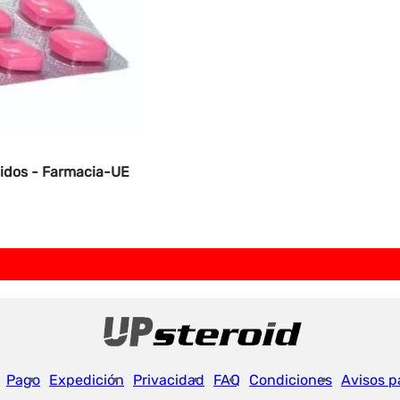
midos - Farmacia-UE
Pago
Expedición
Privacidad
FAQ
Condiciones
Avisos p