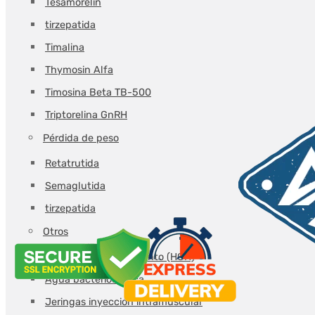
Tesamorelin
tirzepatida
Timalina
Thymosin Alfa
Timosina Beta TB-500
Triptorelina GnRH
Pérdida de peso
Retatrutida
Semaglutida
tirzepatida
Otros
Hormona del crecimiento (HGH)
Agua bacteriostática
Jeringas inyección intramuscular