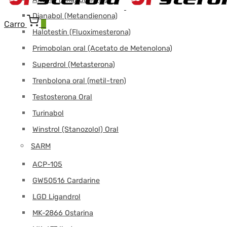
Dianabol (Metandienona)
Carro
0
Halotestín (Fluoximesterona)
Primobolan oral (Acetato de Metenolona)
Superdrol (Metasterona)
Trenbolona oral (metil-tren)
Testosterona Oral
Turinabol
Winstrol (Stanozolol) Oral
SARM
ACP-105
GW50516 Cardarine
LGD Ligandrol
MK-2866 Ostarina