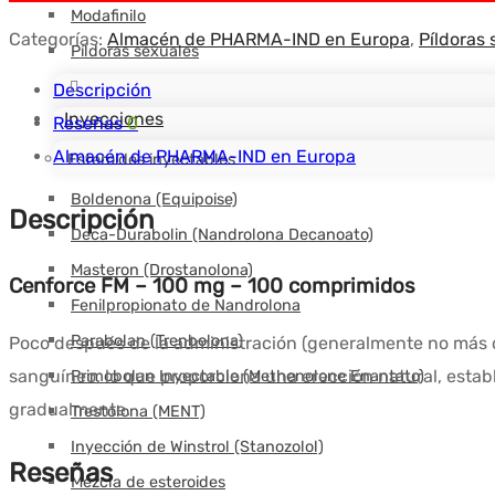
$137.27.
$102.66.
Modafinilo
Categorías:
Almacén de PHARMA-IND en Europa
,
Píldoras 
Píldoras sexuales
Descripción
Inyecciones
Reseñas
0
Almacén de PHARMA-IND en Europa
Esteroides inyectables
Boldenona (Equipoise)
Descripción
Deca-Durabolin (Nandrolona Decanoato)
Masteron (Drostanolona)
Cenforce FM – 100 mg – 100 comprimidos
Fenilpropionato de Nandrolona
Parabolan (Trenbolona)
Poco después de la administración (generalmente no más de
sanguíneo, lo que proporciona una erección natural, establ
Primobolan Inyectable (Methenolone Enantato)
gradualmente.
Trestolona (MENT)
Inyección de Winstrol (Stanozolol)
Reseñas
Mezcla de esteroides