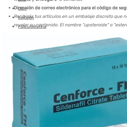
Dirección de correo electrónico para el código de se
DSIP
Recibirás tus artículos en un embalaje discreto que n
Epitalón
revelar su contenido. El nombre "upsteroide" o "este
Foliculostatina
GHK-CU
GHRP-2
GHRP-6
glutatión
Hexarelina
HGH-Fragmento
FCI
Ipamorelin
Levocarnitina (L-Carnitina)
Péptidos (M-Z)