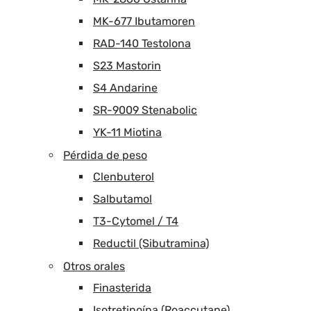
MK-677 Ibutamoren
RAD-140 Testolona
S23 Mastorin
S4 Andarine
SR-9009 Stenabolic
YK-11 Miotina
Pérdida de peso
Clenbuterol
Salbutamol
T3-Cytomel / T4
Reductil (Sibutramina)
Otros orales
Finasterida
Isotretinoína (Roaccutane)