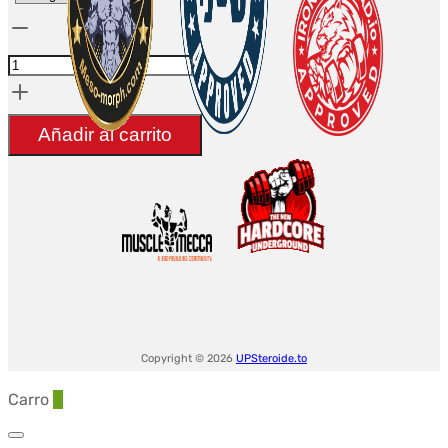
Cantidad
BPC
+
TB
Añadir al carrito
-
10
flacons
Copyright © 2026
UPSteroide.to
Carro
0