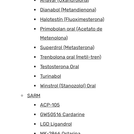
Anavar (Oxandrolona)
Dianabol (Metandienona)
Halotestín (Fluoximesterona)
Primobolan oral (Acetato de
Metenolona)
Superdrol (Metasterona)
Trenbolona oral (metil-tren)
Testosterona Oral
Turinabol
Winstrol (Stanozolol) Oral
SARM
ACP-105
GW50516 Cardarine
LGD Ligandrol
MK-2866 Ostarina