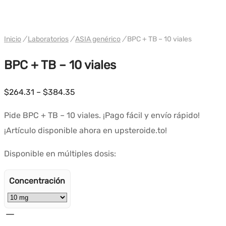
WH GENÉRICO ASIA
Inicio
/
Laboratorios
/
ASIA genérico
/
BPC + TB – 10 viales
BPC + TB – 10 viales
Rango
$
264.31
–
$
384.35
de
Pide BPC + TB – 10 viales. ¡Pago fácil y envío rápido!
precios:
¡Artículo disponible ahora en upsteroide.to!
$264.31
a
Disponible en múltiples dosis:
$384.35
Concentración
Cantidad