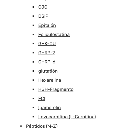
CJC
DSIP
Epitalón
Foliculostatina
GHK-CU
GHRP-2
GHRP-6
glutatión
Hexarelina
HGH-Fragmento
FCI
Ipamorelin
Levocarnitina (L-Carnitina)
Péptidos (M-Z)