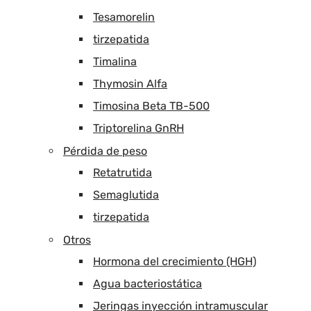
Tesamorelin
tirzepatida
Timalina
Thymosin Alfa
Timosina Beta TB-500
Triptorelina GnRH
Pérdida de peso
Retatrutida
Semaglutida
tirzepatida
Otros
Hormona del crecimiento (HGH)
Agua bacteriostática
Jeringas inyección intramuscular