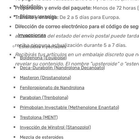
Modafinilo
Preparación y envío del paquete:
Menos de 72 horas (
Píldoras sexuales
Tránsito y entrega:
De 2 a 5 días para Europa.
Dirección de correo electrónico para el código de se
Inyecciones
actualización del estado del envío postal puede tard
reciba ninguna actualización durante 5 a 7 días.
Esteroides inyectables
Recibirás tus artículos en un embalaje discreto que n
Boldenona (Equipoise)
revelar su contenido. El nombre "upsteroide" o "este
Deca-Durabolin (Nandrolona Decanoato)
Masteron (Drostanolona)
Fenilpropionato de Nandrolona
Parabolan (Trenbolona)
Primobolan Inyectable (Methenolone Enantato)
Trestolona (MENT)
Inyección de Winstrol (Stanozolol)
Mezcla de esteroides