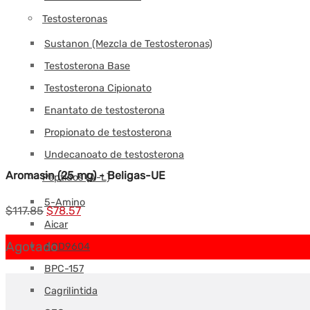
Testosteronas
Sustanon (Mezcla de Testosteronas)
Testosterona Base
Testosterona Cipionato
Enantato de testosterona
Propionato de testosterona
Undecanoato de testosterona
Aromasin (25 mg) - Beligas-UE
Péptidos (A-L)
5-Amino
El
El
$
117.85
$
78.57
Aicar
precio
precio
Agotado
AOD9604
original
actual
BPC-157
era:
es:
Cagrilintida
$117.85.
$78.57.