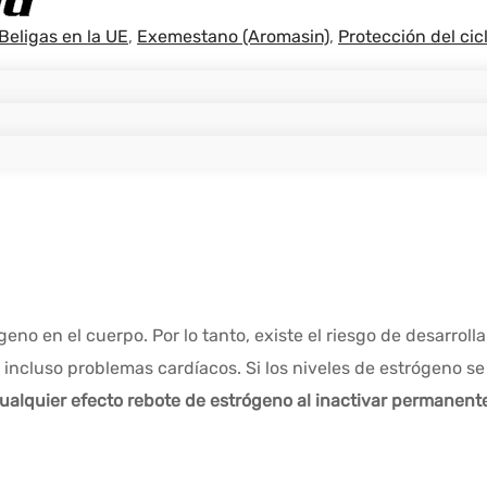
eligas en la UE
,
Exemestano (Aromasin)
,
Protección del cic
no en el cuerpo. Por lo tanto, existe el riesgo de desarrol
 o incluso problemas cardíacos. Si los niveles de estrógeno 
ualquier efecto rebote de estrógeno
al inactivar permanent