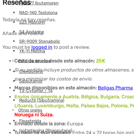
Reseñas
MK-677 Ibutamoren
RAD-140 Testolona
Todavía no hay reseñas.
S23 Mastorin
S4 Andarine
Añade una reseña
SR-9009 Stenabolic
You must be
logged in
to post a review.
YK-11 Miotina
Coste de envío desde este almacén:
25
€
Pérdida de peso
Si su pedido incluye productos de otros almacenes, s
Clenbuterol
para minimizar los costos de envío.
Salbutamol
Marcas disponibles en este almacén:
Beligas Pharma
T3-Cytomel / T4
Envíos únicamente a Austria, Bélgica, Bulgaria, Croaci
Reductil (Sibutramina)
Lituania, Luxemburgo, Malta, Países Bajos, Polonia, 
Otros orales
Noruega ni Suiza.
Finasterida
Enviado desde la zona:
Europa
Isotretinoína (Roaccutane)
Tu pago ha sido validado:
Entre 24 y 72 horas (sin in