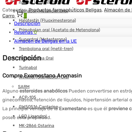
$117.85.
$78.57.
Anavar (Oxandrolona)
Categorías:
Productos farmacéuticos Beligas
,
Almacén de B
Dianabol (Metandienona)
Carro
0
Halotestín (Fluoximesterona)
Descripción
Primobolan oral (Acetato de Metenolona)
Reseñas
0
Superdrol (Metasterona)
Almacén de Beligas en la UE
Trenbolona oral (metil-tren)
Descripción
Testosterona Oral
Turinabol
Compre Exemestano Aromasin
Winstrol (Stanozolol) Oral
SARM
Alguno
esteroides anabólicos
Pueden convertirse en estróge
ACP-105
ginecomastia, retención de líquidos, hipertensión arterial
GW50516 Cardarine
La principal ventaja de la’
Exemestano
es que él
previene c
LGD Ligandrol
posee esta propiedad.
MK-2866 Ostarina