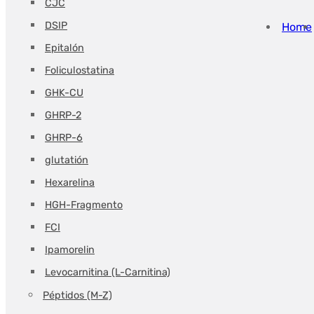
CJC
DSIP
Home
Epitalón
Foliculostatina
GHK-CU
GHRP-2
GHRP-6
glutatión
Hexarelina
HGH-Fragmento
FCI
Ipamorelin
Levocarnitina (L-Carnitina)
Péptidos (M-Z)