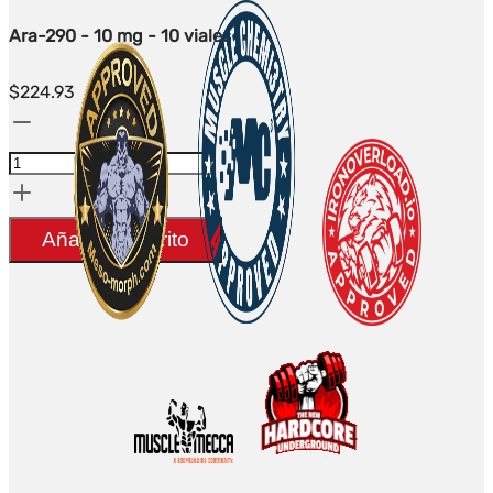
Ara-290 - 10 mg - 10 viales
$
224.93
Cantidad
Ara-
290
-
Añadir al carrito
10mg
-
10
flacons