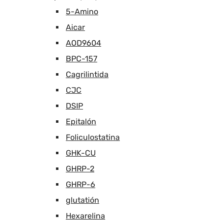
5-Amino
Aicar
AOD9604
BPC-157
Cagrilintida
CJC
DSIP
Epitalón
Foliculostatina
GHK-CU
GHRP-2
GHRP-6
glutatión
Hexarelina