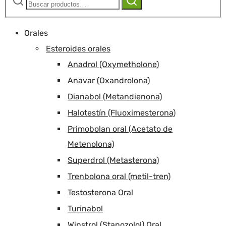
Orales
Esteroides orales
Anadrol (Oxymetholone)
Anavar (Oxandrolona)
Dianabol (Metandienona)
Halotestín (Fluoximesterona)
Primobolan oral (Acetato de
Metenolona)
Superdrol (Metasterona)
Trenbolona oral (metil-tren)
Testosterona Oral
Turinabol
Winstrol (Stanozolol) Oral