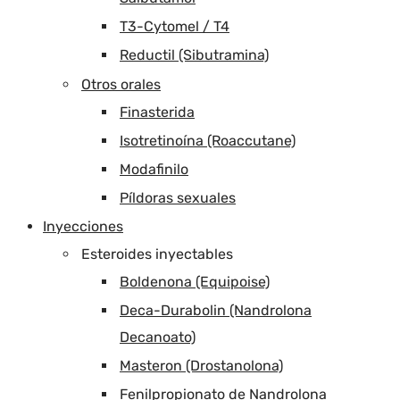
T3-Cytomel / T4
Reductil (Sibutramina)
Otros orales
Finasterida
Isotretinoína (Roaccutane)
Modafinilo
Píldoras sexuales
Inyecciones
Esteroides inyectables
Boldenona (Equipoise)
Deca-Durabolin (Nandrolona
Decanoato)
Masteron (Drostanolona)
Fenilpropionato de Nandrolona