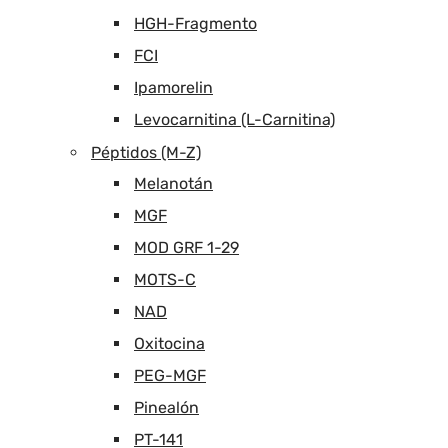
HGH-Fragmento
FCI
Ipamorelin
Levocarnitina (L-Carnitina)
Péptidos (M-Z)
Melanotán
MGF
MOD GRF 1-29
MOTS-C
NAD
Oxitocina
PEG-MGF
Pinealón
PT-141