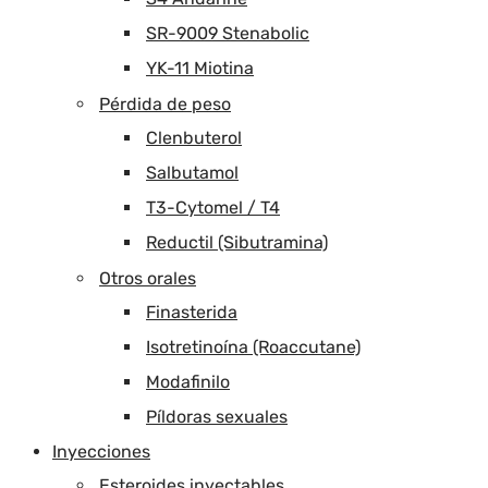
SR-9009 Stenabolic
YK-11 Miotina
Pérdida de peso
Clenbuterol
Salbutamol
T3-Cytomel / T4
Reductil (Sibutramina)
Otros orales
Finasterida
Isotretinoína (Roaccutane)
Modafinilo
Píldoras sexuales
Inyecciones
Esteroides inyectables