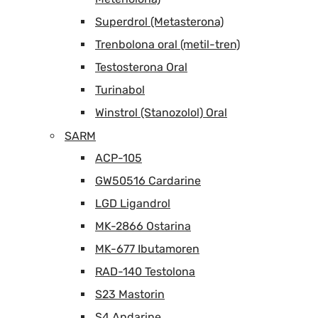
Superdrol (Metasterona)
Trenbolona oral (metil-tren)
Testosterona Oral
Turinabol
Winstrol (Stanozolol) Oral
SARM
ACP-105
GW50516 Cardarine
LGD Ligandrol
MK-2866 Ostarina
MK-677 Ibutamoren
RAD-140 Testolona
S23 Mastorin
S4 Andarine