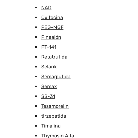
NAD
Oxitocina
PEG-MGF
Pinealón
PT-141
Retatrutida
Selank
Semaglutida
Semax
SS-31
Tesamorelin
tirzepatida
Timalina
Thymosin Alfa