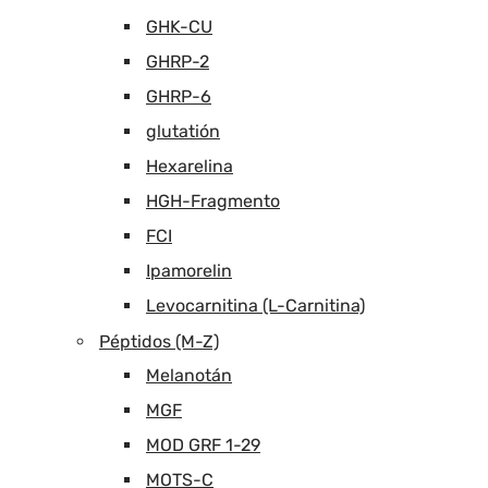
GHK-CU
GHRP-2
GHRP-6
glutatión
Hexarelina
HGH-Fragmento
FCI
Ipamorelin
Levocarnitina (L-Carnitina)
Péptidos (M-Z)
Melanotán
MGF
MOD GRF 1-29
MOTS-C