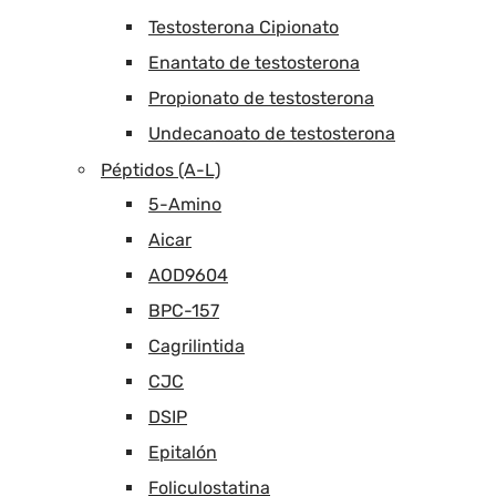
Testosterona Cipionato
Enantato de testosterona
Propionato de testosterona
Undecanoato de testosterona
Péptidos (A-L)
5-Amino
Aicar
AOD9604
BPC-157
Cagrilintida
CJC
DSIP
Epitalón
Foliculostatina