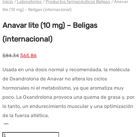
Inicio
/
Laboratorios
/
Productos farmacéuticos Beligas
/
Anavar
lite (10 mg) – Beligas (internacional)
Anavar lite (10 mg) – Beligas
(internacional)
El
El
$
84.34
$
65.86
precio
precio
Usada en una dosis normal y recomendada, la molécula
original
actual
de Oxandrolona de Anavar no altera los ciclos
era:
es:
hormonales ni el metabolismo, ya que aromatiza muy
$84.34.
$65.86.
poco. La Oxandrolona provoca una quema de grasa y, por
lo tanto, un endurecimiento muscular y una optimización
de la fuerza atlética.
Cantidad
Anavar