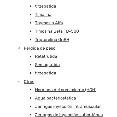
tirzepatida
Timalina
Thymosin Alfa
Timosina Beta TB-500
Triptorelina GnRH
Pérdida de peso
Retatrutida
Semaglutida
tirzepatida
Otros
Hormona del crecimiento (HGH)
Agua bacteriostática
Jeringas inyección intramuscular
Jeringas de inyección subcutánea