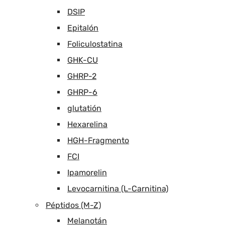
DSIP
Epitalón
Foliculostatina
GHK-CU
GHRP-2
GHRP-6
glutatión
Hexarelina
HGH-Fragmento
FCI
Ipamorelin
Levocarnitina (L-Carnitina)
Péptidos (M-Z)
Melanotán