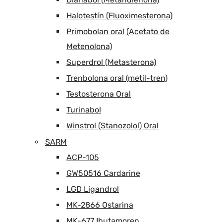
Halotestín (Fluoximesterona)
Primobolan oral (Acetato de
Metenolona)
Superdrol (Metasterona)
Trenbolona oral (metil-tren)
Testosterona Oral
Turinabol
Winstrol (Stanozolol) Oral
SARM
ACP-105
GW50516 Cardarine
LGD Ligandrol
MK-2866 Ostarina
MK-677 Ibutamoren