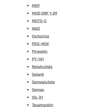
MGF
MOD GRF 1-29
MOTS-C
NAD
Oxitocina
PEG-MGF
Pinealón
PT-141
Retatrutida
Selank
Semaglutida
Semax
SS-31
Tesamorelin