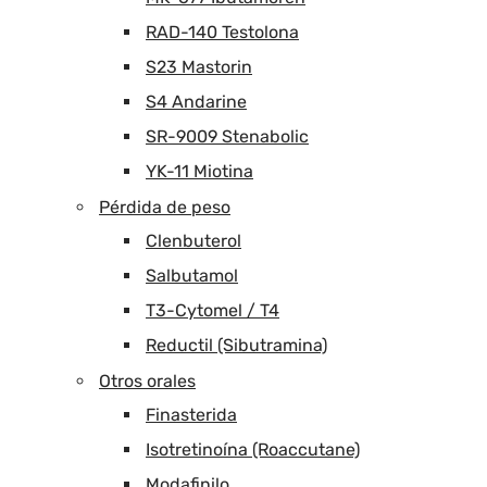
RAD-140 Testolona
S23 Mastorin
S4 Andarine
SR-9009 Stenabolic
YK-11 Miotina
Pérdida de peso
Clenbuterol
Salbutamol
T3-Cytomel / T4
Reductil (Sibutramina)
Otros orales
Finasterida
Isotretinoína (Roaccutane)
Modafinilo