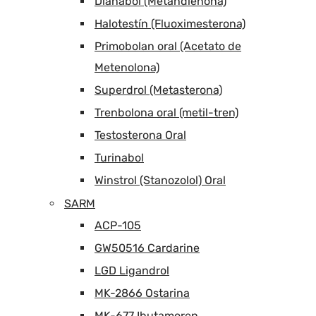
Dianabol (Metandienona)
Halotestín (Fluoximesterona)
Primobolan oral (Acetato de
Metenolona)
Superdrol (Metasterona)
Trenbolona oral (metil-tren)
Testosterona Oral
Turinabol
Winstrol (Stanozolol) Oral
SARM
ACP-105
GW50516 Cardarine
LGD Ligandrol
MK-2866 Ostarina
MK-677 Ibutamoren