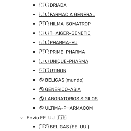
🇪🇺 DRIADA
🇪🇺 FARMACIA GENERAL
🇪🇺 HILMA-SOMATROP
🇪🇺 THAIGER-GENETIC
🇪🇺 PHARMA-EU
🇪🇺 PRIME-PHARMA
🇪🇺 UNIQUE-PHARMA
🇪🇺 UTINON
🌎 BELIGAS (mundo)
🌎 GENÉRICO-ASIA
🌎 LABORATORIOS SIGILOS
🌎 ULTIMA-PHARMACOM
Envío EE. UU. 🇺🇸
🇺🇸 BELIGAS (EE. UU.)