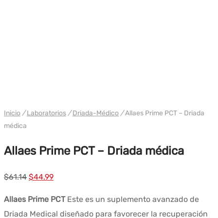
WH DRIADA
Inicio
/
Laboratorios
/
Driada-Médico
/
Allaes Prime PCT – Driada
médica
Allaes Prime PCT – Driada médica
El
El
$
61.14
$
44.99
precio
precio
Allaes Prime PCT
Este es un suplemento avanzado de
original
actual
Driada Medical diseñado para favorecer la recuperación