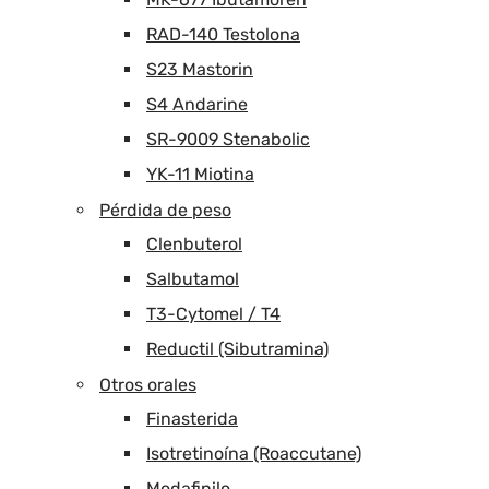
RAD-140 Testolona
S23 Mastorin
S4 Andarine
SR-9009 Stenabolic
YK-11 Miotina
Pérdida de peso
Clenbuterol
Salbutamol
T3-Cytomel / T4
Reductil (Sibutramina)
Otros orales
Finasterida
Isotretinoína (Roaccutane)
Modafinilo