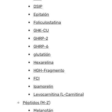
DSIP
Epitalón
Foliculostatina
GHK-CU
GHRP-2
GHRP-6
glutatión
Hexarelina
HGH-Fragmento
FCI
Ipamorelin
Levocarnitina (L-Carnitina)
Péptidos (M-Z)
Melanotán