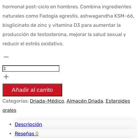
era:
es:
hormonal post-ciclo en hombres. Combina ingredientes
$61.14.
$44.99.
naturales como Fadogia agrestis, ashwagandha KSM-66,
bisglicinato de zinc y vitamina D3 para aumentar la
producción de testosterona, mejorar la salud sexual y
reducir el estrés oxidativo.
Cantidad
Allaes
Prime
PCT
Añadir al carrito
-
Categorías:
Driada-Médico
,
Almacén Driada
,
Esteroides
Driada
orales
medical
Descripción
Reseñas
0