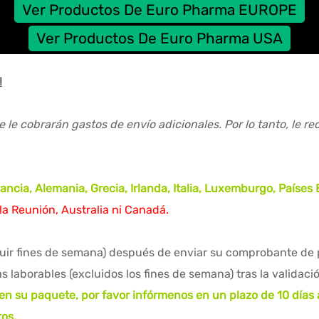
Ver Productos De Euro Pharma EUROPE
Ver Productos De Euro Pharma USA
!
e le cobrarán gastos de envío adicionales. Por lo tanto, le 
ncia, Alemania, Grecia, Irlanda, Italia, Luxemburgo, Países 
sla Reunión, Australia ni Canadá.
cluir fines de semana) después de enviar su comprobante de
s laborables (excluidos los fines de semana) tras la validaci
 en su paquete, por favor infórmenos en un plazo de 10 días 
os.