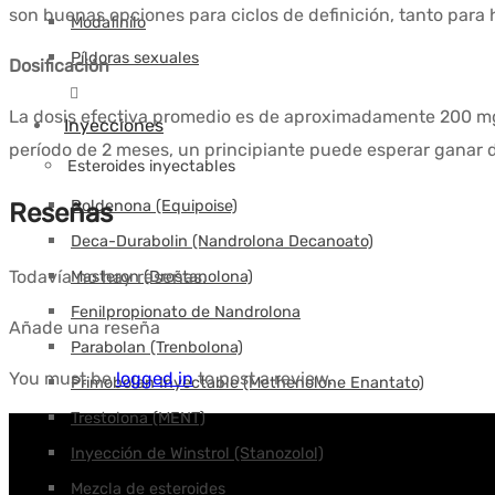
son buenas opciones para ciclos de definición, tanto para
Modafinilo
Píldoras sexuales
Dosificación
La dosis efectiva promedio es de aproximadamente 200 
Inyecciones
período de 2 meses, un principiante puede esperar ganar 
Esteroides inyectables
Boldenona (Equipoise)
Reseñas
Deca-Durabolin (Nandrolona Decanoato)
Todavía no hay reseñas.
Masteron (Drostanolona)
Fenilpropionato de Nandrolona
Añade una reseña
Parabolan (Trenbolona)
You must be
logged in
to post a review.
Primobolan Inyectable (Methenolone Enantato)
Trestolona (MENT)
Inyección de Winstrol (Stanozolol)
Mezcla de esteroides