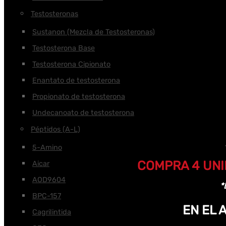
Testosteronas
Sustanon (Mezcla de Testosteronas)
Testosterona Base
Testosterona Cipionato
Enantato de testosterona
Propionato de testosterona
Undecanoato de testosterona
Péptidos (A-L)
5-Amino
COMPRA 4 UNI
Aicar
AOD9604
*
BPC-157
EN EL
Cagrilintida