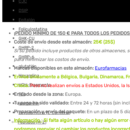
CJC
DSIP
Epitalón
Foliculostatina
¡PEDIDO MÍNIMO DE 150 € PARA TODOS LOS PEDIDOS
GHK-CU
Coste de envío desde este almacén:
25€ (25$)
GHRP-2
Si su pedido incluye productos de otros almacenes, s
GHRP-6
para minimizar los costos de envío.
glutatión
Marcas disponibles en este almacén:
Eurofarmacias
Hexarelina
Envíos únicamente a Bélgica, Bulgaria, Dinamarca, Fra
HGH-Fragmento
Checa.
Pero no realizan envíos a Estados Unidos, la I
Enviado desde la zona:
Europa.
FCI
Tu pago ha sido validado:
Entre 24 y 72 horas (sin in
Ipamorelin
Preparación y envío del paquete:
En un plazo de 5 día
Levocarnitina (L-Carnitina)
Información :
Si falta algún artículo o hay algún error
Péptidos (M-Z)
podremos reenviar ni cambiar los productos incorrect