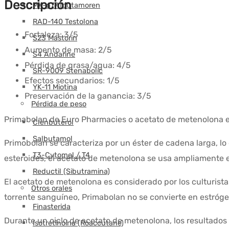
Descripción
MK-677 Ibutamoren
RAD-140 Testolona
Fortaleza:
3/5
S23 Mastorin
Aumento de masa:
2/5
S4 Andarine
Pérdida de grasa/agua:
4/5
SR-9009 Stenabolic
Efectos secundarios:
1/5
YK-11 Miotina
Preservación de la ganancia:
3/5
Pérdida de peso
Primabolan de Euro Pharmacies o acetato de metenolona 
Clenbuterol
Salbutamol
Primobolan se caracteriza por un éster de cadena larga, l
T3-Cytomel / T4
esteroides, el acetato de metenolona se usa ampliamente 
Reductil (Sibutramina)
El acetato de metenolona es considerado por los culturist
Otros orales
torrente sanguíneo, Primabolan no se convierte en estróge
Finasterida
Durante un ciclo de acetato de metenolona, los resultados n
Isotretinoína (Roaccutane)