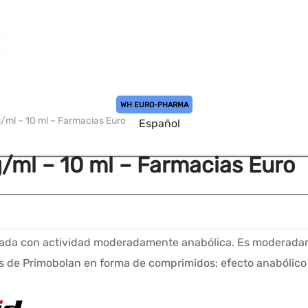
WH EURO-PHARMA
ml – 10 ml – Farmacias Euro
Español
/ml – 10 ml – Farmacias Euro
ardada con actividad moderadamente anabólica. Es moderada
 los de Primobolan en forma de comprimidos: efecto anaból