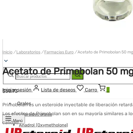
Inicio
/
Laboratorios
/
Farmacias Euro
/
Acetato de Primobolan 50 mg/
Acetato de Primobolan 50 mg
Buscar:
Buscar
Iniciar sesión
Lista de deseos
Carro
0
$
58.73
Orales
Primobolan es un esteroide inyectable de liberación ret
Los efectos de Primobolan son en su mayoría similares a
Esteroides orales
Menú
calidad.
Anadrol (Oxymetholone)