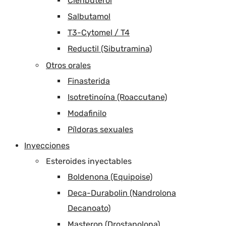
Clenbuterol
Salbutamol
T3-Cytomel / T4
Reductil (Sibutramina)
Otros orales
Finasterida
Isotretinoína (Roaccutane)
Modafinilo
Píldoras sexuales
Inyecciones
Esteroides inyectables
Boldenona (Equipoise)
Deca-Durabolin (Nandrolona
Decanoato)
Masteron (Drostanolona)