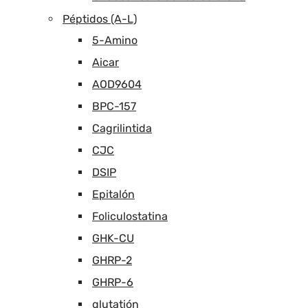
Péptidos (A-L)
5-Amino
Aicar
AOD9604
BPC-157
Cagrilintida
CJC
DSIP
Epitalón
Foliculostatina
GHK-CU
GHRP-2
GHRP-6
glutatión