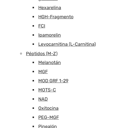
Hexarelina
HGH-Fragmento
FCI
Ipamorelin
Levocarnitina (L-Carnitina)
Péptidos (M-Z)
Melanotán
MGF
MOD GRF 1-29
MOTS-C
NAD
Oxitocina
PEG-MGF
Pinealón