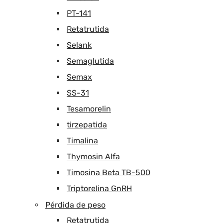
PT-141
Retatrutida
Selank
Semaglutida
Semax
SS-31
Tesamorelin
tirzepatida
Timalina
Thymosin Alfa
Timosina Beta TB-500
Triptorelina GnRH
Pérdida de peso
Retatrutida